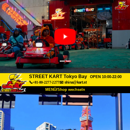
STREET KART Tokyo Bay
OPEN 10:00-22:00
📞+81-80-2277-2277
📧
shina@kart.st
MENÜ/Shop wechseln
START
Über uns
Spezifikationen
Preise
Anfahrt
Bewertungen
FAQ