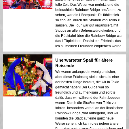
tolle Zeit. Das Wetter war perfekt, und die
beleuchtete Rainbow Bridge am Abend zu
sehen, war ein Höhepunkt. Es fühlte sich
so cool an, durch die Straßen von Tokio zu
sausen. Die Tour war gut organisiert, mit
Stopps an allen Sehenswürdigkeiten, und
die Rückfahrt über die Rainbow Bridge war
das i-Tüpfelchen. Das ist ein Erlebnis, das
ich all meinen Freunden empfehlen werde.
Unerwarteter Spaß für ältere
Reisende
Wir waren anfangs ein wenig unsicher,
aber diese Erfahrung stellte sich als eine
der besten Dinge heraus, die wir in Tokio
gemacht haben! Der Guide war so
freundlich und aufmerksam und sorgte
dafür, dass wir während der Fahrt bequem
waren. Durch die Straßen von Tokio zu
fahren, besonders vorbei an der ikonischen
Rainbow Bridge, war aufregend, und wir
konnten die Stadt auf eine ganz neue
Weise sehen. Ich kann dies jedem älteren
Paar, das nach etwas Abenteuerlichem und