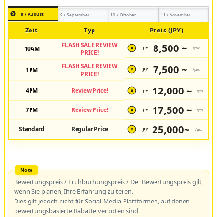
8 / August
9 / September
10 / Oktober
11 / November
Zeit
Typ
Preis (JPY)
FLASH SALE REVIEW
8,500 ~
10AM
JPY
/pax
¥
PRICE!
FLASH SALE REVIEW
7,500 ~
1PM
JPY
/pax
¥
PRICE!
12,000 ~
4PM
Review Price!
JPY
/pax
¥
17,500 ~
7PM
Review Price!
JPY
/pax
¥
25,000~
Standard
Regular Price
JPY
/pax
¥
Bewertungspreis / Frühbuchungspreis / Der Bewertungspreis gilt,
wenn Sie planen, Ihre Erfahrung zu teilen.
Dies gilt jedoch nicht für Social-Media-Plattformen, auf denen
bewertungsbasierte Rabatte verboten sind.