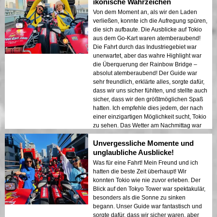
ikonische Wahrzeichen
Von dem Moment an, als wir den Laden
verließen, konnte ich die Aufregung spüren,
die sich aufbaute. Die Ausblicke auf Tokio
aus dem Go-Kart waren atemberaubend!
Die Fahrt durch das Industriegebiet war
unerwartet, aber das wahre Highlight war
die Überquerung der Rainbow Bridge –
absolut atemberaubend! Der Guide war
sehr freundlich, erklärte alles, sorgte dafür,
dass wir uns sicher fühlten, und stellte auch
sicher, dass wir den größtmöglichen Spaß
hatten. Ich empfehle dies jedem, der nach
einer einzigartigen Möglichkeit sucht, Tokio
zu sehen. Das Wetter am Nachmittag war
perfekt, genau die richtige Temperatur!
Unvergessliche Momente und
unglaubliche Ausblicke!
Was für eine Fahrt! Mein Freund und ich
hatten die beste Zeit überhaupt! Wir
konnten Tokio wie nie zuvor erleben. Der
Blick auf den Tokyo Tower war spektakulär,
besonders als die Sonne zu sinken
begann. Unser Guide war fantastisch und
sorgte dafür, dass wir sicher waren, aber