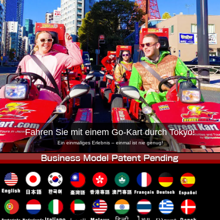
Unternehmen
Buchung
Shop wechseln
Tokio Shinagawa
Tokio Akihabara#1
Tokio Akihabara#2
Tokio Shibuya
Tokio Shibuya Annex
Tokio Bucht
Tokio Asakusa
Osaka
Okinawa
Fahren Sie mit einem Go-Kart durch Tokyo!
Ein einmaliges Erlebnis – einmal ist nie genug!